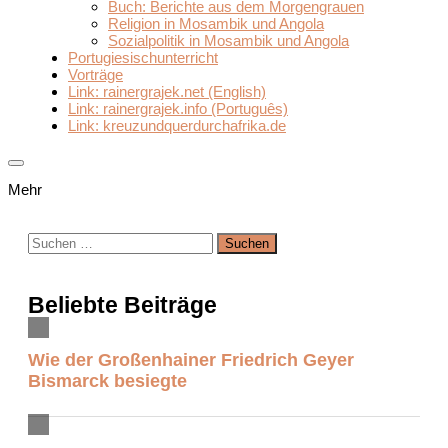
Buch: Berichte aus dem Morgengrauen
Religion in Mosambik und Angola
Sozialpolitik in Mosambik und Angola
Portugiesischunterricht
Vorträge
Link: rainergrajek.net (English)
Link: rainergrajek.info (Português)
Link: kreuzundquerdurchafrika.de
Mehr
Suchen
nach:
Beliebte Beiträge
Wie der Großenhainer Friedrich Geyer
Bismarck besiegte