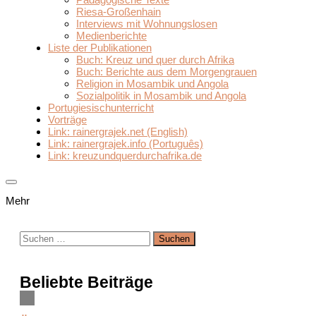
Riesa-Großenhain
Interviews mit Wohnungslosen
Medienberichte
Liste der Publikationen
Buch: Kreuz und quer durch Afrika
Buch: Berichte aus dem Morgengrauen
Religion in Mosambik und Angola
Sozialpolitik in Mosambik und Angola
Portugiesischunterricht
Vorträge
Link: rainergrajek.net (English)
Link: rainergrajek.info (Português)
Link: kreuzundquerdurchafrika.de
Mehr
Suchen
nach:
Beliebte Beiträge