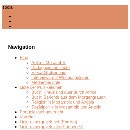
social
Navigation
Blog
Artikel: Mosambik
Pädagogische Texte
Riesa-Großenhain
Interviews mit Wohnungslosen
Medienberichte
Liste der Publikationen
Buch: Kreuz und quer durch Afrika
Buch: Berichte aus dem Morgengrauen
Religion in Mosambik und Angola
Sozialpolitik in Mosambik und Angola
Portugiesischunterricht
Vorträge
Link: rainergrajek.net (English)
Link: rainergrajek.info (Português)