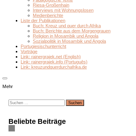
Riesa-Großenhain
Interviews mit Wohnungslosen
Medienberichte
Liste der Publikationen
Buch: Kreuz und quer durch Afrika
Buch: Berichte aus dem Morgengrauen
Religion in Mosambik und Angola
Sozialpolitik in Mosambik und Angola
Portugiesischunterricht
Vorträge
Link: rainergrajek.net (English)
Link: rainergrajek.info (Português)
Link: kreuzundquerdurchafrika.de
Mehr
Suchen
nach:
Beliebte Beiträge